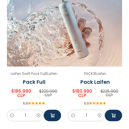
Laifen Swift Pack Full
|
Laifen
PACK3
|
Laifen
-19% OFF
-20% OFF
Pack Full
Pack Laifen
$185.990
$180.990
$229.990
$225.990
CLP
CLP
CLP
CLP
5.0
5.0
Quantity
Quantity